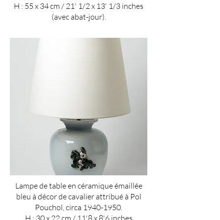
H : 55 x 34 cm / 21' 1/2 x 13' 1/3 inches
(avec abat-jour).
Lampe de table en céramique émaillée
bleu à décor de cavalier attribué à Pol
Pouchol, circa
1940-1950
.
H : 30 x 22 cm / 11'8 x 8'6 inches