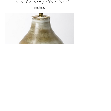
H : 25 x 18 x 16 cm / 9.8’ x 7.1’ x 6.3’
inches.
Lampe en grès à décor géométrique par
Huguette Bessone, circa
1960-1970
.
H : 49 x 39 cm / 19.3’ x 15.4’ inches.