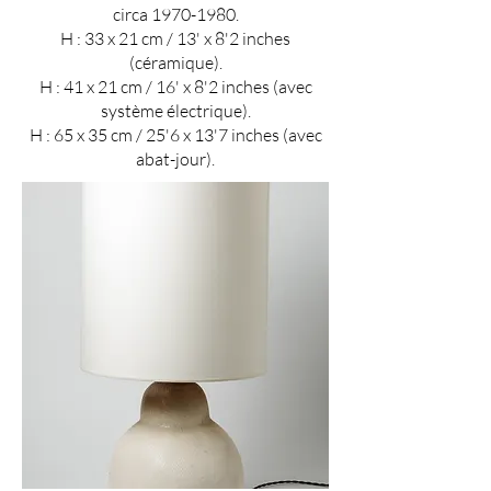
circa
1970-1980
.
H : 33 x 21 cm / 13' x 8'2 inches
(céramique).
H : 41 x 21 cm / 16' x 8'2 inches (avec
système électrique).
H : 65 x 35 cm / 25'6 x 13'7 inches (avec
abat-jour).