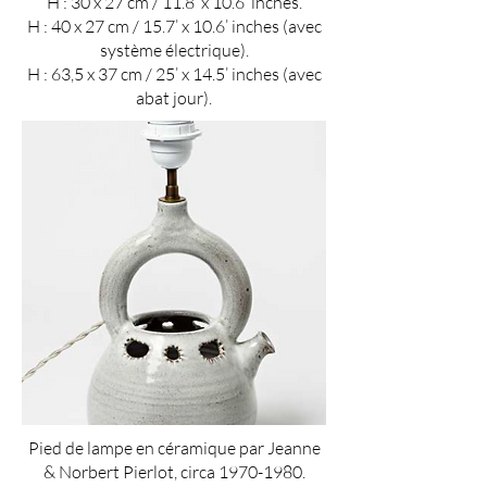
H : 30 x 27 cm / 11.8’ x 10.6’ inches.
H : 40
x 27
cm / 15.7’ x 10.6’ inches (avec
système électrique).
H : 63,5
x 37
cm / 25’ x 14.5’ inches (avec
abat jour).
Pied de lampe en céramique par Jeanne
& Norbert Pierlot, circa
1970-1980
.