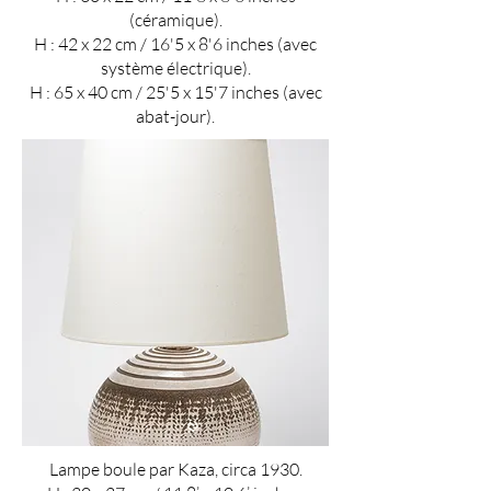
(céramique).
H : 42 x 22 cm / 16'5 x 8'6 inches (avec
système électrique).
H : 65 x 40 cm / 25'5 x 15'7 inches (avec
abat-jour).
Lampe boule par Kaza, circa 1930.