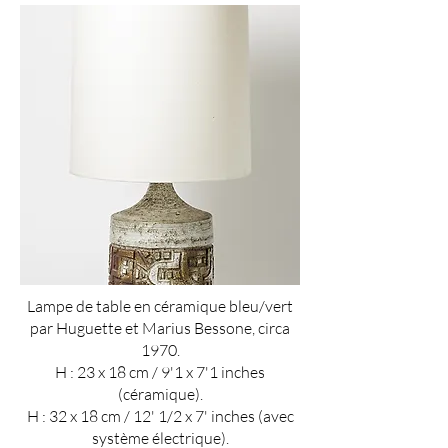
Lampe de table en céramique bleu/vert
par Huguette et Marius Bessone, circa
1970.
H : 23 x 18 cm / 9'1 x 7'1 inches
(céramique).
H : 32 x 18 cm / 12' 1/2 x 7' inches (avec
système électrique).