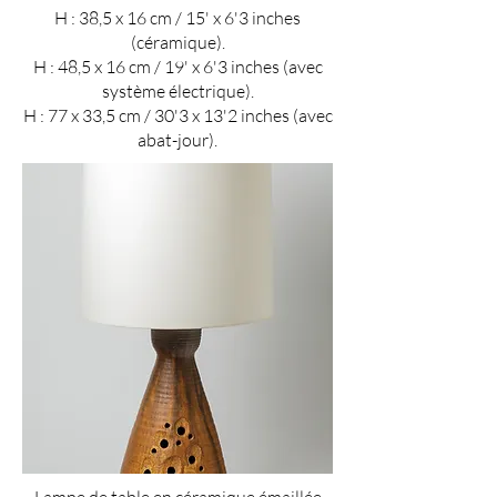
H : 38,5 x 16 cm / 15' x 6'3 inches
(céramique).
H : 48,5 x 16 cm / 19' x 6'3 inches (avec
système électrique).
H : 77 x 33,5 cm / 30'3 x 13'2 inches (avec
abat-jour).